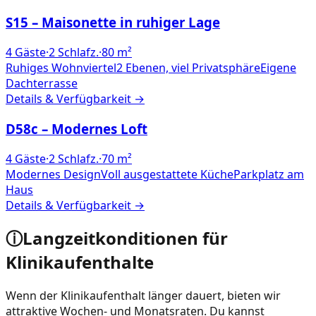
S15 – Maisonette in ruhiger Lage
4
Gäste
·
2
Schlafz.
·
80
m²
Ruhiges Wohnviertel
2 Ebenen, viel Privatsphäre
Eigene
Dachterrasse
Details & Verfügbarkeit →
D58c – Modernes Loft
4
Gäste
·
2
Schlafz.
·
70
m²
Modernes Design
Voll ausgestattete Küche
Parkplatz am
Haus
Details & Verfügbarkeit →
ⓘ
Langzeitkonditionen für
Klinikaufenthalte
Wenn der Klinikaufenthalt länger dauert, bieten wir
attraktive Wochen- und Monatsraten. Du kannst