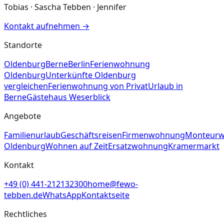
Tobias · Sascha Tebben · Jennifer
Kontakt aufnehmen
→
Standorte
Oldenburg
Berne
Berlin
Ferienwohnung
Oldenburg
Unterkünfte Oldenburg
vergleichen
Ferienwohnung von Privat
Urlaub in
Berne
Gästehaus Weserblick
Angebote
Familienurlaub
Geschäftsreisen
Firmenwohnung
Monteur
Oldenburg
Wohnen auf Zeit
Ersatzwohnung
Kramermarkt
Kontakt
+49 (0) 441-212132300
home@fewo-
tebben.de
WhatsApp
Kontaktseite
Rechtliches