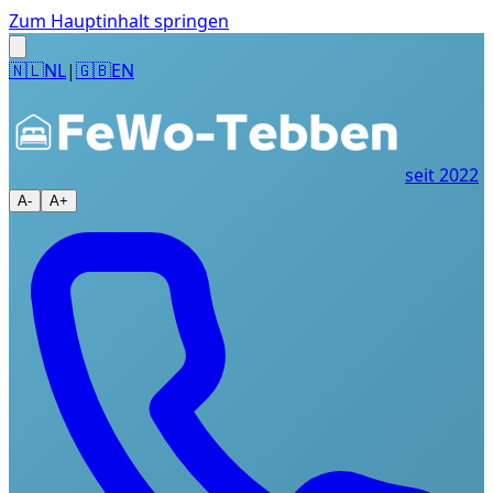
Zum Hauptinhalt springen
🇳🇱
NL
|
🇬🇧
EN
seit 2022
A-
A+