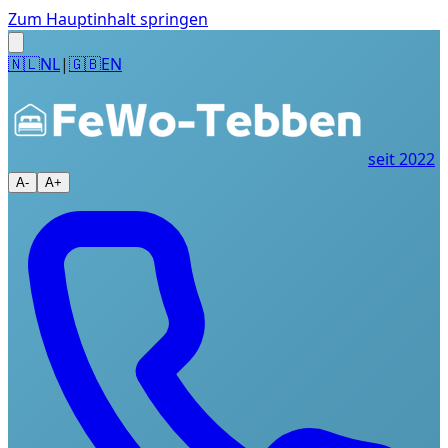
Zum Hauptinhalt springen
🇳🇱
NL
|
🇬🇧
EN
seit 2022
A-
A+