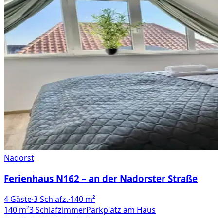
Nadorst
Ferienhaus N162 – an der Nadorster Straße
4
Gäste
·
3
Schlafz.
·
140
m²
140 m²
3 Schlafzimmer
Parkplatz am Haus