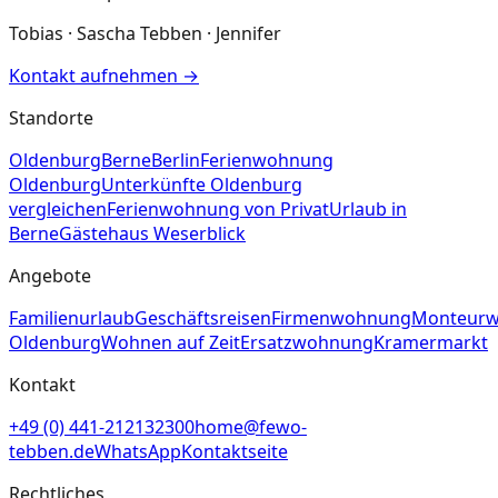
Tobias · Sascha Tebben · Jennifer
Kontakt aufnehmen
→
Standorte
Oldenburg
Berne
Berlin
Ferienwohnung
Oldenburg
Unterkünfte Oldenburg
vergleichen
Ferienwohnung von Privat
Urlaub in
Berne
Gästehaus Weserblick
Angebote
Familienurlaub
Geschäftsreisen
Firmenwohnung
Monteur
Oldenburg
Wohnen auf Zeit
Ersatzwohnung
Kramermarkt
Kontakt
+49 (0) 441-212132300
home@fewo-
tebben.de
WhatsApp
Kontaktseite
Rechtliches