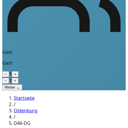
Gast
Gast
1
−
+
1
−
+
Weiter →
Startseite
/
Oldenburg
/
D46-DG