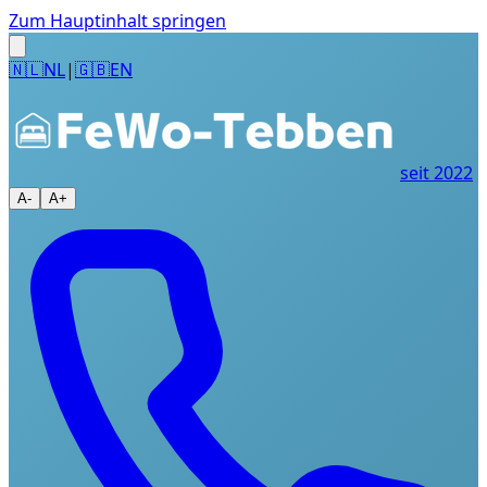
Zum Hauptinhalt springen
🇳🇱
NL
|
🇬🇧
EN
seit 2022
A-
A+