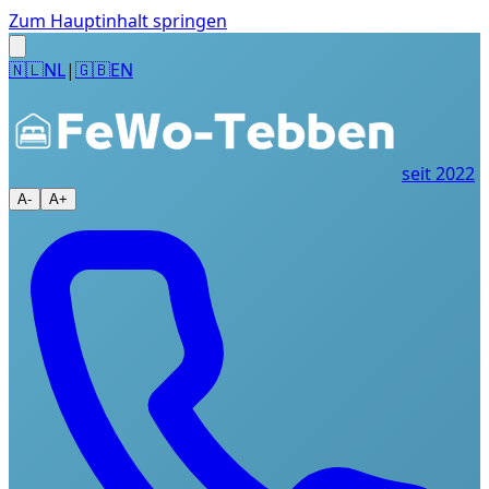
Zum Hauptinhalt springen
🇳🇱
NL
|
🇬🇧
EN
seit 2022
A-
A+