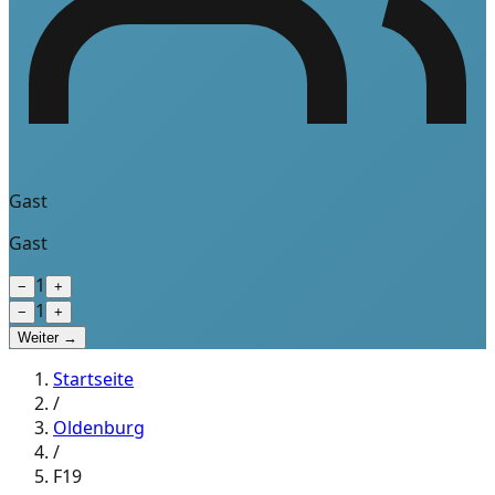
Gast
Gast
1
−
+
1
−
+
Weiter →
Startseite
/
Oldenburg
/
F19