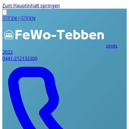
Zum Hauptinhalt springen
🇩🇪
DE
|
🇬🇧
EN
sinds
2022
0441-212132300