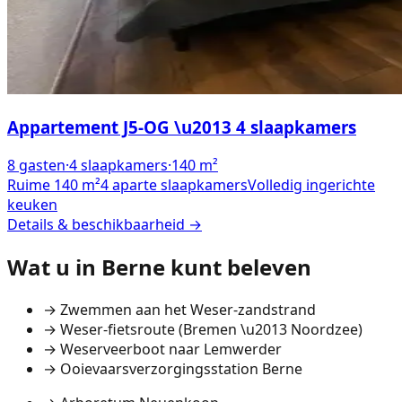
Appartement J5-OG \u2013 4 slaapkamers
8
gasten
·
4
slaapkamers
·
140
m²
Ruime 140 m²
4 aparte slaapkamers
Volledig ingerichte
keuken
Details & beschikbaarheid →
Wat u in Berne kunt beleven
→
Zwemmen aan het Weser-zandstrand
→
Weser-fietsroute (Bremen \u2013 Noordzee)
→
Weserveerboot naar Lemwerder
→
Ooievaarsverzorgingsstation Berne