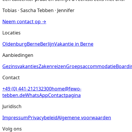
Tobias · Sascha Tebben · Jennifer
Neem contact op
→
Locaties
Oldenburg
Berne
Berlijn
Vakantie in Berne
Aanbiedingen
Gezinsvakanties
Zakenreizen
Groepsaccommodatie
Boardi
Contact
+49 (0) 441-212132300
home@fewo-
tebben.de
WhatsApp
Contactpagina
Juridisch
Impressum
Privacybeleid
Algemene voorwaarden
Volg ons