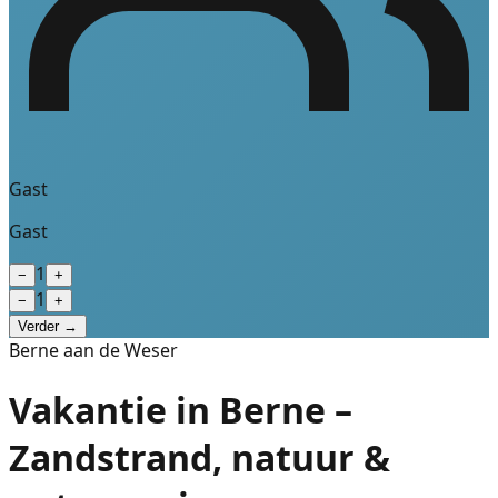
Gast
Gast
1
−
+
1
−
+
Verder →
Berne aan de Weser
Vakantie in Berne –
Zandstrand, natuur &