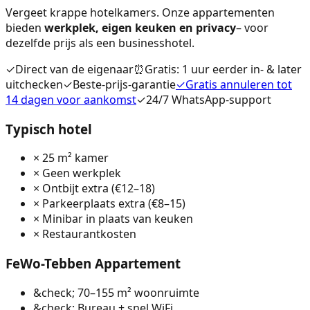
Vergeet krappe hotelkamers. Onze appartementen
bieden
werkplek, eigen keuken en privacy
– voor
dezelfde prijs als een businesshotel.
✓
Direct van de eigenaar
⏰
Gratis: 1 uur eerder in- & later
uitchecken
✓
Beste-prijs-garantie
✓
Gratis annuleren tot
14 dagen voor aankomst
✓
24/7 WhatsApp-support
Typisch hotel
× 25 m² kamer
× Geen werkplek
× Ontbijt extra (€12–18)
× Parkeerplaats extra (€8–15)
× Minibar in plaats van keuken
× Restaurantkosten
FeWo-Tebben Appartement
&check;
70–155 m² woonruimte
&check;
Bureau + snel WiFi