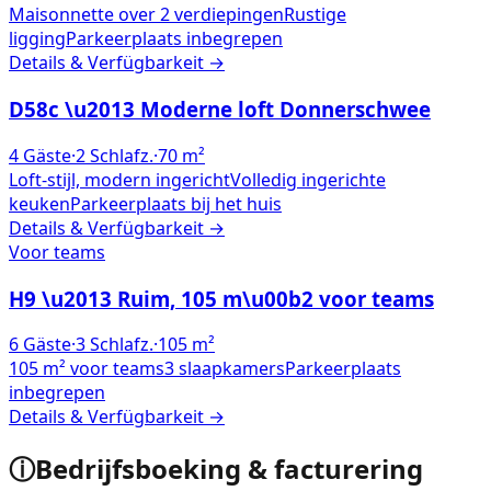
Maisonnette over 2 verdiepingen
Rustige
ligging
Parkeerplaats inbegrepen
Details & Verfügbarkeit →
D58c \u2013 Moderne loft Donnerschwee
4
Gäste
·
2
Schlafz.
·
70
m²
Loft-stijl, modern ingericht
Volledig ingerichte
keuken
Parkeerplaats bij het huis
Details & Verfügbarkeit →
Voor teams
H9 \u2013 Ruim, 105 m\u00b2 voor teams
6
Gäste
·
3
Schlafz.
·
105
m²
105 m² voor teams
3 slaapkamers
Parkeerplaats
inbegrepen
Details & Verfügbarkeit →
ⓘ
Bedrijfsboeking & facturering