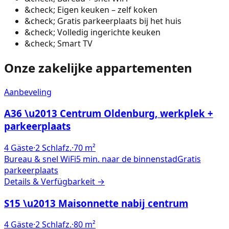
&check;
Eigen keuken – zelf koken
&check;
Gratis parkeerplaats bij het huis
&check;
Volledig ingerichte keuken
&check;
Smart TV
Onze zakelijke appartementen
Aanbeveling
A36 \u2013 Centrum Oldenburg, werkplek +
parkeerplaats
4
Gäste
·
2
Schlafz.
·
70
m²
Bureau & snel WiFi
5 min. naar de binnenstad
Gratis
parkeerplaats
Details & Verfügbarkeit →
S15 \u2013 Maisonnette nabij centrum
4
Gäste
·
2
Schlafz.
·
80
m²