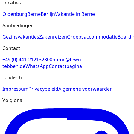
Locaties
Oldenburg
Berne
Berlijn
Vakantie in Berne
Aanbiedingen
Gezinsvakanties
Zakenreizen
Groepsaccommodatie
Boardi
Contact
+49 (0) 441-212132300
home@fewo-
tebben.de
WhatsApp
Contactpagina
Juridisch
Impressum
Privacybeleid
Algemene voorwaarden
Volg ons