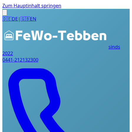
Zum Hauptinhalt springen
🇩🇪
DE
|
🇬🇧
EN
sinds
2022
0441-212132300