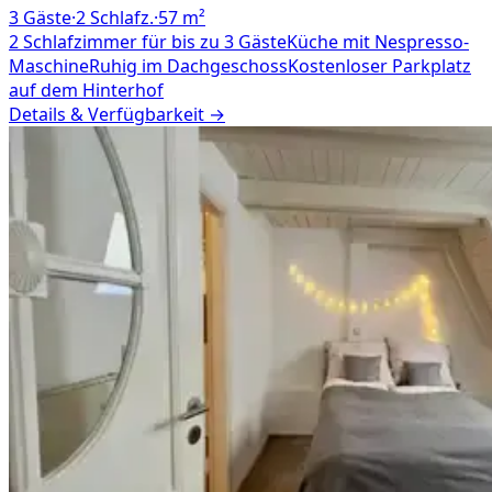
3
Gäste
·
2
Schlafz.
·
57
m²
2 Schlafzimmer für bis zu 3 Gäste
Küche mit Nespresso-
Maschine
Ruhig im Dachgeschoss
Kostenloser Parkplatz
auf dem Hinterhof
Details & Verfügbarkeit →