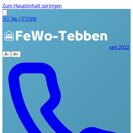
Zum Hauptinhalt springen
🇳🇱
NL
|
🇬🇧
EN
seit 2022
A-
A+