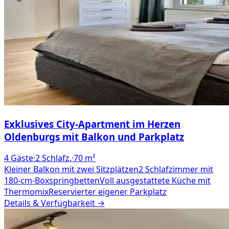
Exklusives City-Apartment im Herzen
Oldenburgs mit Balkon und Parkplatz
4
Gäste
·
2
Schlafz.
·
70
m²
Kleiner Balkon mit zwei Sitzplätzen
2 Schlafzimmer mit
180-cm-Boxspringbetten
Voll ausgestattete Küche mit
Thermomix
Reservierter eigener Parkplatz
Details & Verfügbarkeit →