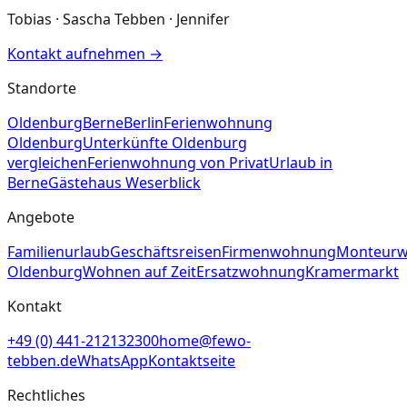
Tobias · Sascha Tebben · Jennifer
Kontakt aufnehmen
→
Standorte
Oldenburg
Berne
Berlin
Ferienwohnung
Oldenburg
Unterkünfte Oldenburg
vergleichen
Ferienwohnung von Privat
Urlaub in
Berne
Gästehaus Weserblick
Angebote
Familienurlaub
Geschäftsreisen
Firmenwohnung
Monteur
Oldenburg
Wohnen auf Zeit
Ersatzwohnung
Kramermarkt
Kontakt
+49 (0) 441-212132300
home@fewo-
tebben.de
WhatsApp
Kontaktseite
Rechtliches