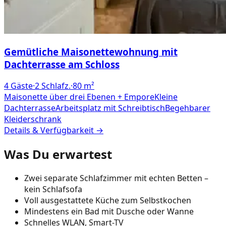
Gemütliche Maisonettewohnung mit
Dachterrasse am Schloss
4
Gäste
·
2
Schlafz.
·
80
m²
Maisonette über drei Ebenen + Empore
Kleine
Dachterrasse
Arbeitsplatz mit Schreibtisch
Begehbarer
Kleiderschrank
Details & Verfügbarkeit →
Was Du erwartest
Zwei separate Schlafzimmer mit echten Betten –
kein Schlafsofa
Voll ausgestattete Küche zum Selbstkochen
Mindestens ein Bad mit Dusche oder Wanne
Schnelles WLAN, Smart-TV