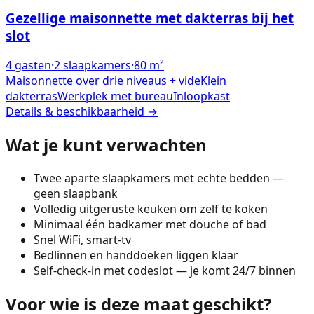
Gezellige maisonnette met dakterras bij het
slot
4
gasten
·
2
slaapkamers
·
80
m²
Maisonnette over drie niveaus + vide
Klein
dakterras
Werkplek met bureau
Inloopkast
Details & beschikbaarheid →
Wat je kunt verwachten
Twee aparte slaapkamers met echte bedden —
geen slaapbank
Volledig uitgeruste keuken om zelf te koken
Minimaal één badkamer met douche of bad
Snel WiFi, smart-tv
Bedlinnen en handdoeken liggen klaar
Self-check-in met codeslot — je komt 24/7 binnen
Voor wie is deze maat geschikt?