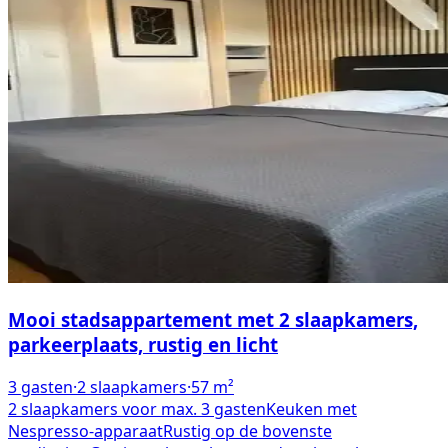
Mooi stadsappartement met 2 slaapkamers,
parkeerplaats, rustig en licht
3
gasten
·
2
slaapkamers
·
57
m²
2 slaapkamers voor max. 3 gasten
Keuken met
Nespresso-apparaat
Rustig op de bovenste