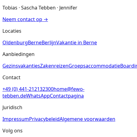
Tobias · Sascha Tebben · Jennifer
Neem contact op
→
Locaties
Oldenburg
Berne
Berlijn
Vakantie in Berne
Aanbiedingen
Gezinsvakanties
Zakenreizen
Groepsaccommodatie
Boardi
Contact
+49 (0) 441-212132300
home@fewo-
tebben.de
WhatsApp
Contactpagina
Juridisch
Impressum
Privacybeleid
Algemene voorwaarden
Volg ons