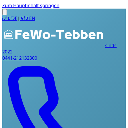
Zum Hauptinhalt springen
🇩🇪
DE
|
🇬🇧
EN
sinds
2022
0441-212132300