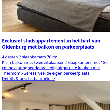
Exclusief stadsappartement in het hart van
Oldenburg met balkon en parkeerplaats
4
gasten
·
2
slaapkamers
·
70
m²
Klein balkon met twee zitplaatsen
2 slaapkamers met 180
cm boxspringbedden
Volledig uitgeruste keuken met
Thermomix
Gereserveerde eigen parkeerplaats
Details & beschikbaarheid →