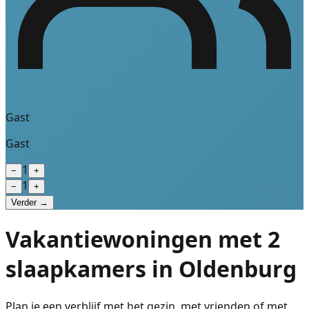
Gast
Gast
1
−
+
1
−
+
Verder →
Vakantiewoningen met 2
slaapkamers in Oldenburg
Plan je een verblijf met het gezin, met vrienden of met