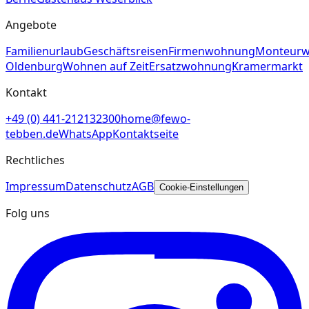
Angebote
Familienurlaub
Geschäftsreisen
Firmenwohnung
Monteur
Oldenburg
Wohnen auf Zeit
Ersatzwohnung
Kramermarkt
Kontakt
+49 (0) 441-212132300
home@fewo-
tebben.de
WhatsApp
Kontaktseite
Rechtliches
Impressum
Datenschutz
AGB
Cookie-Einstellungen
Folg uns