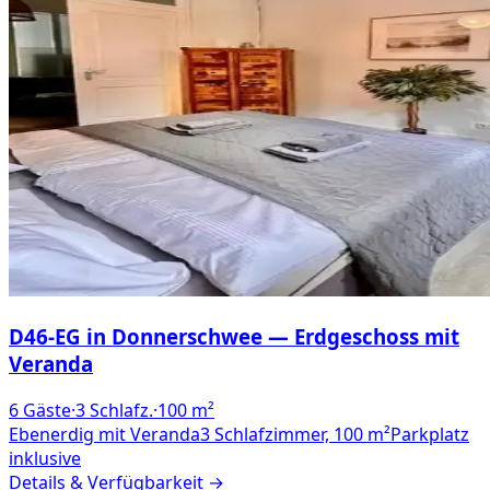
D46-EG in Donnerschwee — Erdgeschoss mit
Veranda
6
Gäste
·
3
Schlafz.
·
100
m²
Ebenerdig mit Veranda
3 Schlafzimmer, 100 m²
Parkplatz
inklusive
Details & Verfügbarkeit →