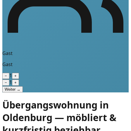
Gast
Gast
1
−
+
1
−
+
Weiter →
Übergangswohnung in
Oldenburg — möbliert &
kurzfristig beziehbar