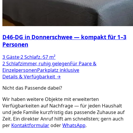
D46-DG in Donnerschwee — kompakt für 1–3
Personen
3
Gäste
·
2
Schlafz.
·
57
m²
2 Schlafzimmer, ruhig gelegen
Für Paare &
Einzelpersonen
Parkplatz inklusive
Details & Verfügbarkeit →
Nicht das Passende dabei?
Wir haben weitere Objekte mit erweiterten
Verfügbarkeiten auf Nachfrage — für jeden Haushalt
und jede Familie kurzfristig das passende Zuhause auf
Zeit. Ein direkter Anruf hilft am schnellsten; gern auch
per
Kontaktformular
oder
WhatsApp
.