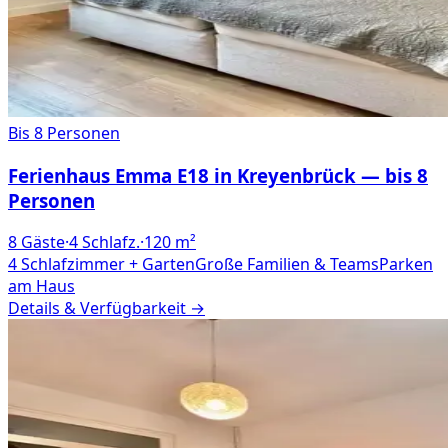
Bis 8 Personen
Ferienhaus Emma E18 in Kreyenbrück — bis 8
Personen
8
Gäste
·
4
Schlafz.
·
120
m²
4 Schlafzimmer + Garten
Große Familien & Teams
Parken
am Haus
Details & Verfügbarkeit →