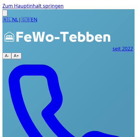
Zum Hauptinhalt springen
🇳🇱
NL
|
🇬🇧
EN
seit 2022
A-
A+