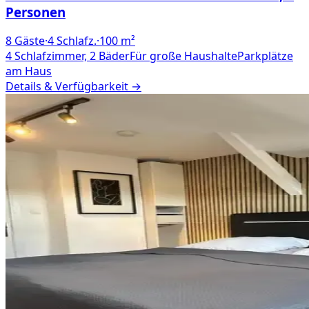
Personen
8
Gäste
·
4
Schlafz.
·
100
m²
4 Schlafzimmer, 2 Bäder
Für große Haushalte
Parkplätze
am Haus
Details & Verfügbarkeit →